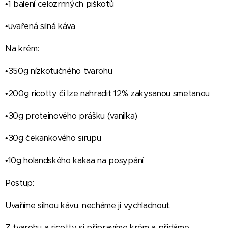
•1 balení celozrnných piškotů
•uvařená silná káva
Na krém:
•350g nízkotučného tvarohu
•200g ricotty či lze nahradit 12% zakysanou smetanou
•30g proteinového prášku (vanilka)
•30g čekankového sirupu
•10g holandského kakaa na posypání
Postup:
Uvaříme silnou kávu, necháme ji vychladnout.
Z tvarohu a ricotty si připravíme krém a přidáme