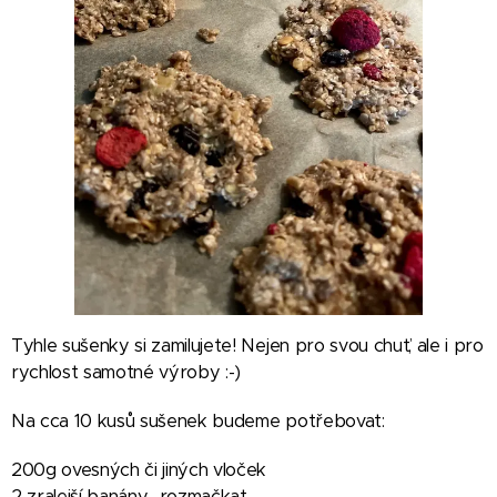
Tyhle sušenky si zamilujete! Nejen pro svou chuť, ale i pro
rychlost samotné výroby :-)
Na cca 10 kusů sušenek budeme potřebovat:
200g ovesných či jiných vloček
2 zralejší banány- rozmačkat