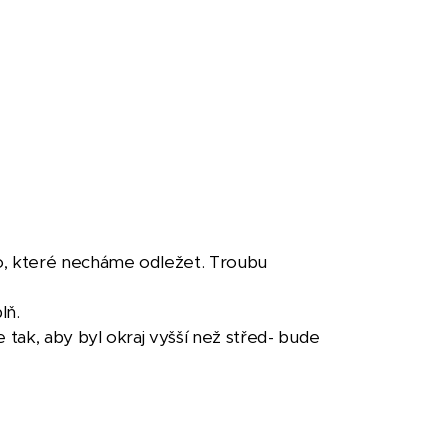
o, které necháme odležet. Troubu
lň.
tak, aby byl okraj vyšší než střed- bude