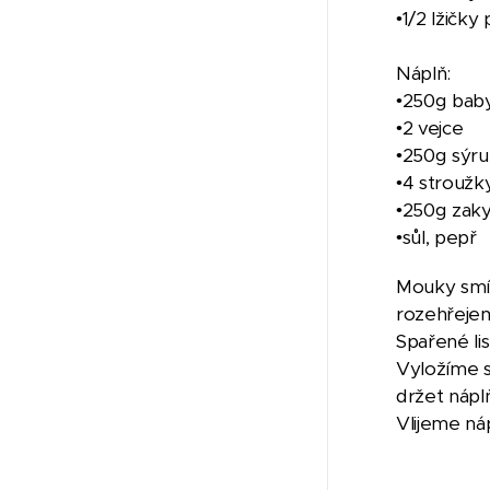
•1/2 lžičky
Náplň:
•250g bab
•2 vejce
•250g sýru
•4 stroužk
•250g zak
•sůl, pepř
Mouky smíc
rozehřejem
Spařené li
Vyložíme s
držet nápl
Vlijeme ná