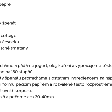
 pepře
y špenát
 cottage
y česneku
ysané smetany
háme a přidáme jogurt, olej, koření a vypracujeme těst
e na 180 stupňů.
sty špenátu promícháme s ostatními ingrediencemi na náp
i formu pečicím papírem a rozválené těsto rozprostřeme 
ň uvnitř korpusu.
plň a pečeme cca 30-40min.