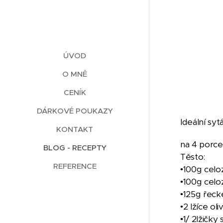
ÚVOD
O MNĚ
CENÍK
DÁRKOVÉ POUKAZY
Ideální sy
KONTAKT
na 4 porc
BLOG - RECEPTY
Těsto:
REFERENCE
•100g cel
•100g celo
•125g řeck
•2 lžíce ol
•1/ 2lžičky s