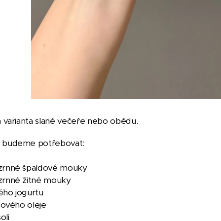
tá varianta slané večeře nebo obědu. 🥗🍽
e budeme potřebovat:
ozrnné špaldové mouky
zrnné žitné mouky
ého jogurtu
ivového oleje
oli