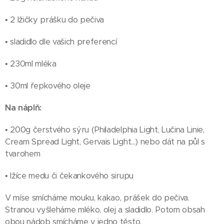
• 2 lžičky prášku do pečiva
• sladidlo dle vašich preferencí
• 230ml mléka
• 30ml řepkového oleje
Na náplň:
• 200g čerstvého sýru (Philadelphia Light, Lučina Linie,
Cream Spread Light, Gervais Light...) nebo dát na půl s
tvarohem
• lžíce medu či čekankového sirupu
V míse smícháme mouku, kakao, prášek do pečiva.
Stranou vyšleháme mléko, olej a sladidlo. Potom obsah
obou nádob smícháme v jedno těsto.