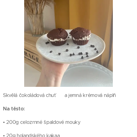
Skvělá čokoládová chuť 🍫 a jemná krémová náplň
Na těsto:
• 200g celozrnné špaldové mouky
• 20g holandského kakaa