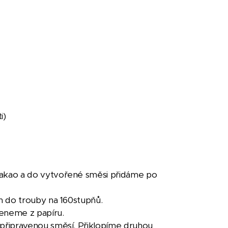
i)
akao a do vytvořené směsi přidáme po
n do trouby na 160stupňů.
peneme z papíru.
připravenou směsí. Přiklopíme druhou