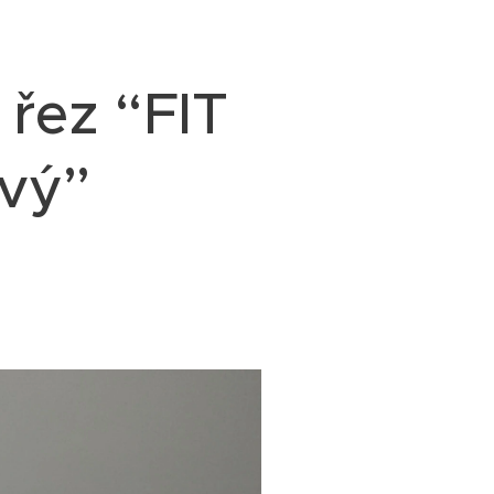
 řez “FIT
vý”