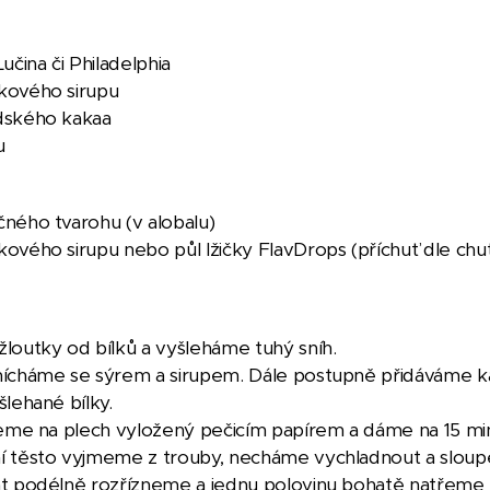
učina či Philadelphia
kového sirupu
dského kakaa
lu
ného tvarohu (v alobalu)
ového sirupu nebo půl lžičky FlavDrops (příchuť dle chut
loutky od bílků a vyšleháme tuhý sníh.
ícháme se sýrem a sirupem. Dále postupně přidáváme k
šlehané bílky.
jeme na plech vyložený pečicím papírem a dáme na 15 mi
í těsto vyjmeme z trouby, necháme vychladnout a slou
t podélně rozřízneme a jednu polovinu bohatě natřeme 