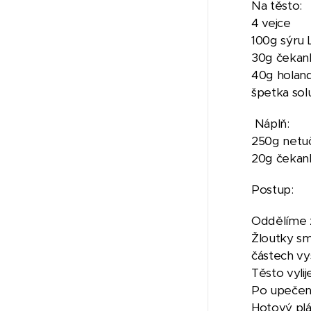
Na těsto:
4 vejce
100g sýru L
30g čekan
40g holan
špetka so
Náplň:
250g netuč
20g čekank
Postup:
Oddělíme ž
Žloutky sm
částech vy
Těsto vyli
Po upečen
Hotový plá