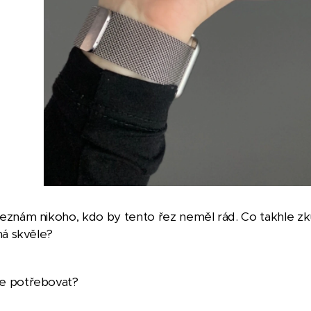
znám nikoho, kdo by tento řez neměl rád. Co takhle zkusi
ná skvěle?
 potřebovat?