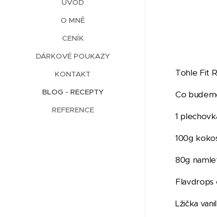
ÚVOD
O MNĚ
CENÍK
DÁRKOVÉ POUKAZY
Tohle Fit 
KONTAKT
BLOG - RECEPTY
Co budeme
REFERENCE
1 plechovk
100g kokos
80g namle
Flavdrops 
Lžička van