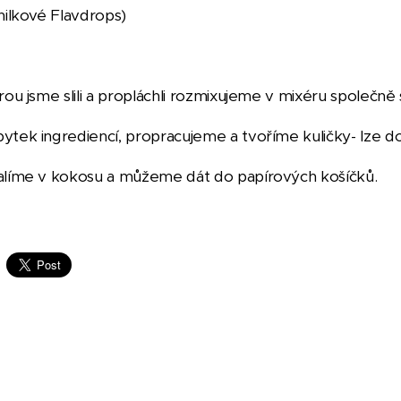
anilkové Flavdrops)
erou jsme slili a propláchli rozmixujeme v mixéru společn
ytek ingrediencí, propracujeme a tvoříme kuličky- lze do
alíme v kokosu a můžeme dát do papírových košíčků.