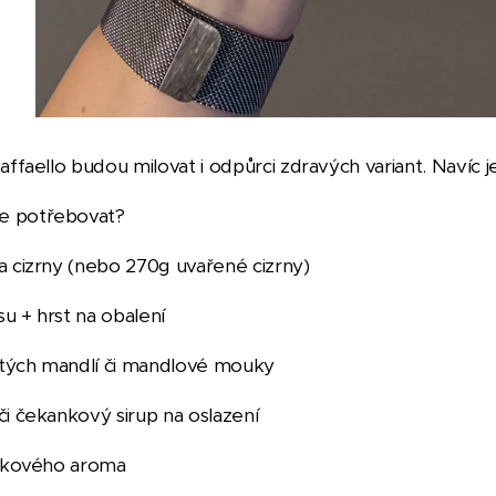
Raffaello budou milovat i odpůrci zdravých variant. Navíc
 potřebovat?
a cizrny (nebo 270g uvařené cizrny)
u + hrst na obalení
tých mandlí či mandlové mouky
či čekankový sirup na oslazení
ilkového aroma