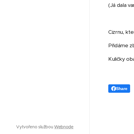
(Já dala v
Cizrnu, kt
Přidáme zb
Kuličky ob
Share
Vytvořeno službou
Webnode