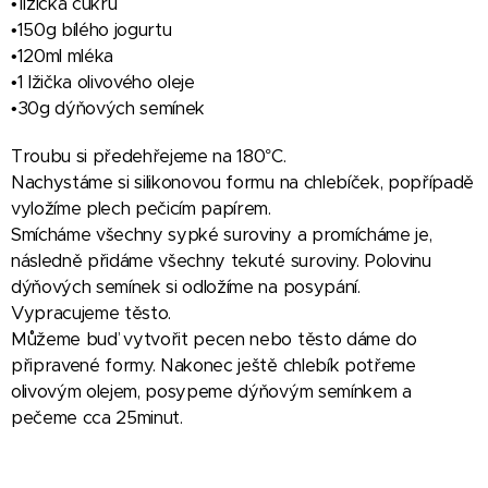
•1lžička cukru
•150g bílého jogurtu
•120ml mléka
•1 lžička olivového oleje
•30g dýňových semínek
Troubu si předehřejeme na 180°C.
Nachystáme si silikonovou formu na chlebíček, popřípadě
vyložíme plech pečicím papírem.
Smícháme všechny sypké suroviny a promícháme je,
následně přidáme všechny tekuté suroviny. Polovinu
dýňových semínek si odložíme na posypání.
Vypracujeme těsto.
Můžeme buď vytvořit pecen nebo těsto dáme do
připravené formy. Nakonec ještě chlebík potřeme
olivovým olejem, posypeme dýňovým semínkem a
pečeme cca 25minut.