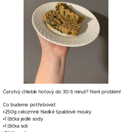
Čerstvý chlebík hotový do 30-ti minut? Není problém!
Co budeme potřebovat:
•250g celozrnné hladké špaldové mouky
•1 lžička jedlé sody
•1 lžička soli