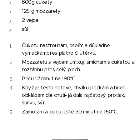
600g cukety
125 g mozzarelly
2 vejce
sůl
Cuketu nastrouhám, osolím a důkladně
vymačkámpřes plátno či utěrku.
Mozzarellu s vejcem umixuji, smíchám s cuketou a
roztáhnu přes celý plech.
Peču 12 minut na 190°C.
Když je těsto hotové, chvilku počkám a hned
obkládám dle chuti- já dala rajčatový protlak,
šunku, sýr.
Zamotám a peču ještě 30 minut na 150°C.