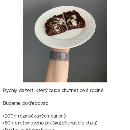
Rychlý dezert, který bude chutnat celé rodině!
Budeme potřebovat:
•200g rozmačkaných banánů
•60g proteinového prášku(příchuť dle chuti)
•15g holandského kakaa