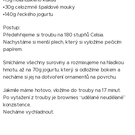
•30g celozrnné špaldové mouky
•140g řeckého jogurtu
Postup:
Předehřejeme si troubu na 180 stupňů Celsia.
Nachystáme si menší plech, který si vyložíme pečicím
papírem.
Smícháme všechny suroviny a rozmixujeme na hladkou
hmotu, až na 70g jogurtu, který si odložíme bokem a
necháme si jej na dotvoření ornamentů na povrchu.
Jakmile máme hotovo, vložíme do trouby na 17 minut.
Po vytažení z trouby je brownies “udělané neudělané”
konzistence.
Necháme vychladnout.